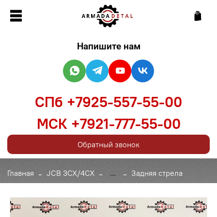
Напишите нам
СПб +7925-557-55-00
МСК +7921-777-55-00
Обратный звонок
Главная
JCB 3CX/4CX
...
Задняя стрела