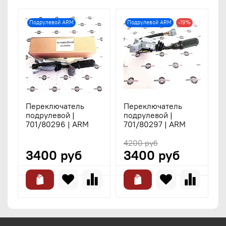
Подрулевой ARM
Подрулевой ARM
-19%
Переключатель
Переключатель
П
подрулевой |
подрулевой |
п
701/80296 | ARM
701/80297 | ARM
9
4200 руб
3400 руб
3400 руб