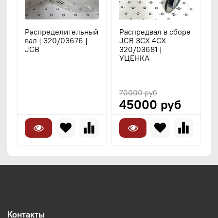
Распределительный
Распредвал в сборе
Б
вал | 320/03676 |
JCB 3CX 4CX
п
JCB
320/03681 |
к
УЦЕНКА
3
70000 руб
45000 руб
Контакты