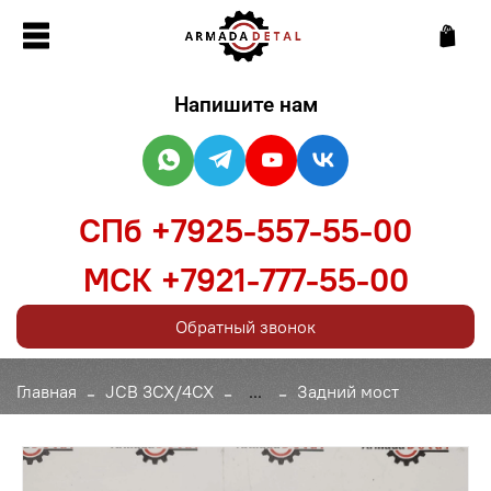
Напишите нам
СПб +7925-557-55-00
МСК +7921-777-55-00
Обратный звонок
Главная
JCB 3CX/4CX
...
Задний мост