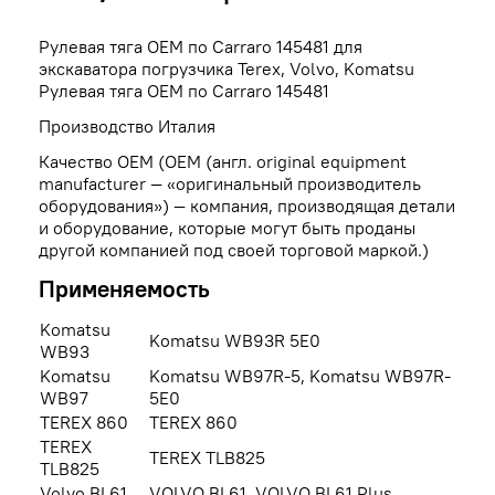
Рулевая тяга OEM по Carraro 145481 для
экскаватора погрузчика Terex, Volvo, Komatsu
Рулевая тяга OEM по Carraro 145481
Производство Италия
Качество OEM (OEM (англ. original equipment
manufacturer — «оригинальный производитель
оборудования») — компания, производящая детали
и оборудование, которые могут быть проданы
другой компанией под своей торговой маркой.)
Применяемость
Komatsu
Komatsu WB93R 5E0
WB93
Komatsu
Komatsu WB97R-5, Komatsu WB97R-
WB97
5E0
TEREX 860
TEREX 860
TEREX
TEREX TLB825
TLB825
Volvo BL61
VOLVO BL61, VOLVO BL61 Plus