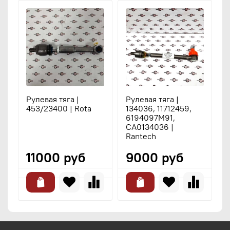
Рулевая тяга |
Рулевая тяга |
Р
453/23400 | Rota
134036, 11712459,
с
6194097M91,
1
CA0134036 |
3
Rantech
F
11000 руб
9000 руб