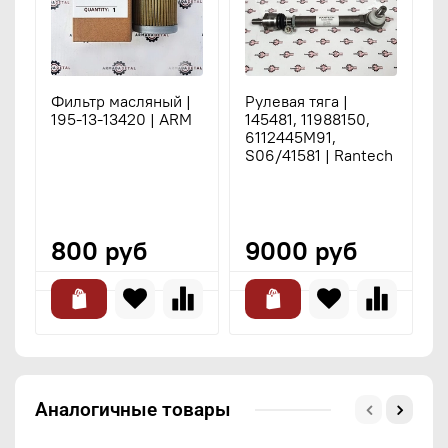
Фильтр масляный |
Рулевая тяга |
Р
195-13-13420 | ARM
145481, 11988150,
1
6112445M91,
S06/41581 | Rantech
800 руб
9000 руб
Аналогичные товары