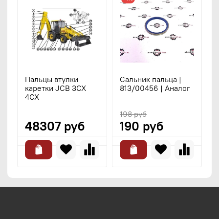
Пальцы втулки
Сальник пальца |
П
каретки JCB 3CX
813/00456 | Аналог
к
4CX
4
т
198 руб
48307 руб
190 руб