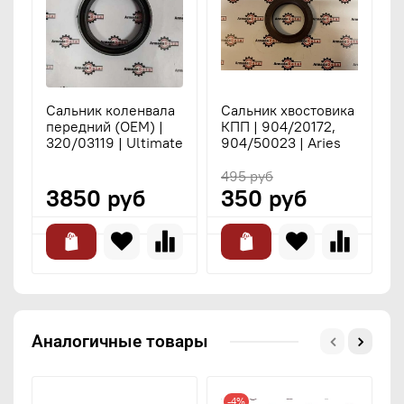
Сальник коленвала
Сальник хвостовика
С
передний (OEM) |
КПП | 904/20172,
м
320/03119 | Ultimate
904/50023 | Aries
A
495 руб
3850 руб
350 руб
Аналогичные товары
-4%