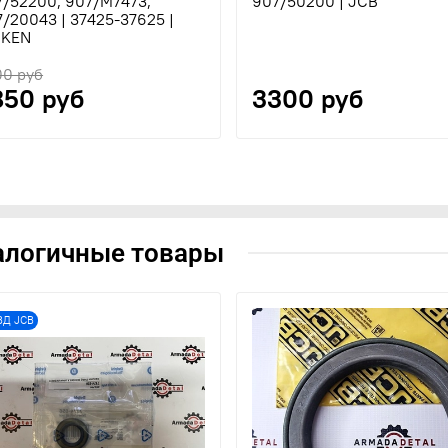
7/52200, 907/M7473,
907/50200 | JCB
/20043 | 37425-37625 |
MKEN
00 руб
850 руб
3300 руб
алогичные товары
ВД JCB