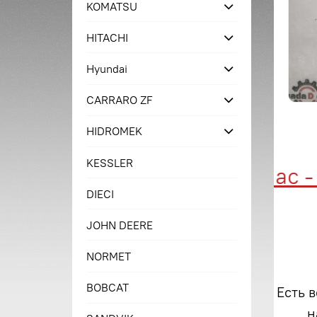
KOMATSU
HITACHI
Hyundai
CARRARO ZF
HIDROMEK
KESSLER
Купи сейчас - п
DIECI
JOHN DEERE
NORMET
BOBCAT
Есть 
н