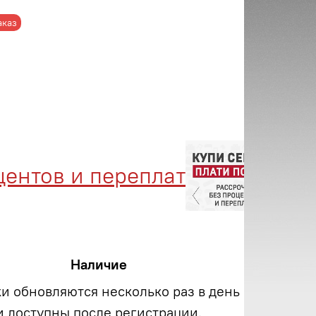
аказ
тов и переплат
Менед
Наличие
ки обновляются несколько раз в день
и доступны после регистрации.