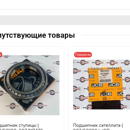
путствующие товары
%
Предзаказ
дшипник ступицы |
Подшипник сателлита |