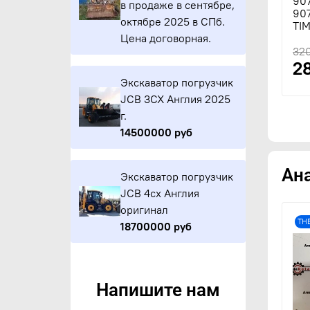
90
в продаже в сентябре,
907
октябре 2025 в СПб.
TI
Цена договорная.
32
2
Экскаватор погрузчик
JCB 3CX Англия 2025
г.
14500000 руб
Ан
Экскаватор погрузчик
JCB 4cx Англия
оригинал
ТН
18700000 руб
Напишите нам