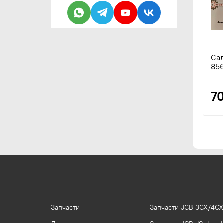
Сал
856
7
Запчасти
Запчасти JCB 3CX/4CX