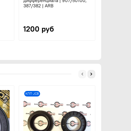
дифференциала | 907/50100,
387/382 | ARB
1200 руб
КПП JCB
КПП JCB