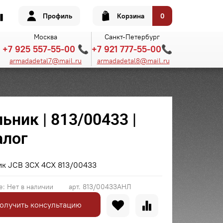
Профиль
Корзина
0
Москва
Санкт-Петербург
+7 925 557-55-00 📞
+7 921 777-55-00📞
armadadetal7@mail.ru
armadadetal8@mail.ru
ьник | 813/00433 |
алог
ик JCB 3CX 4CX 813/00433
е:
Нет в наличии
арт.
813/00433АНЛ
олучить консультацию