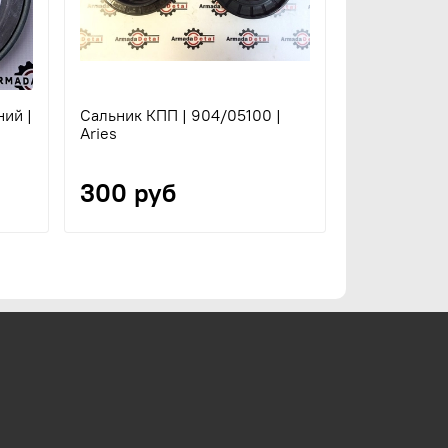
ий |
Сальник КПП | 904/05100 |
Сальник хво
Aries
задний | 90
Parts
300 руб
550 ру