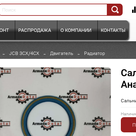
ОНТ
РАСПРОДАЖА
О КОМПАНИИ
КОНТАКТЫ
JCB 3CX/4CX
Двигатель
Радиатор
Сал
Ан
Сальн
Наличи
П