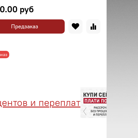
0.00 руб
Предзаказ
аказ
нтов и переплат
Мене