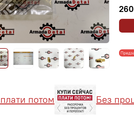
260
Предз
лати потом
Без проце