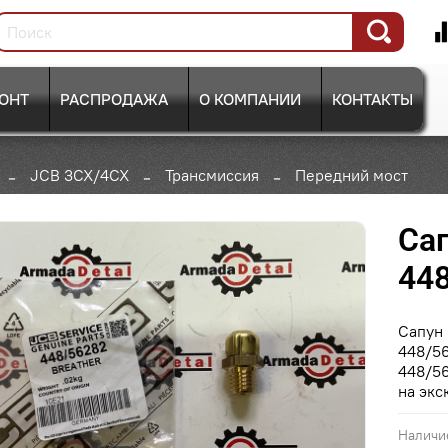
ОНТ
РАСПРОДАЖА
О КОМПАНИИ
КОНТАКТЫ
JCB 3CX/4CX
Трансмиссия
Передний мост
Сап
448
Сапун 
448/5
448/5
на экс
Наличи