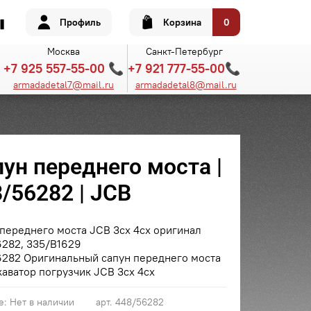
Профиль
Корзина
0
Москва
Санкт-Петербург
+7 925 557-55-00 📞
+7 921 777-55-00📞
armadadetal7@mail.ru
armadadetal8@mail.ru
ун переднего моста |
/56282 | JCB
переднего моста JCB 3cx 4cx оригинал
6282, 335/B1629
6282 Оригинальный сапун переднего моста
каватор погрузчик JCB 3cx 4cx
е:
Нет в наличии
арт.
448/56282