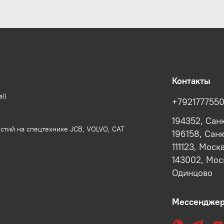
Контакты
ll
+792177755
194352, Сан
стий на спецтехнике JCB, VOLVO, CAT
196158, Сан
111123, Моск
143002, Моск
Одинцово
Мессендже