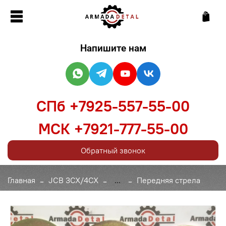
Напишите нам
СПб +7925-557-55-00
МСК +7921-777-55-00
Обратный звонок
Главная
JCB 3CX/4CX
...
Передняя стрела