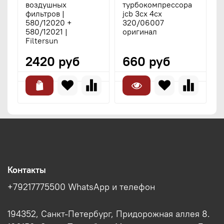
воздушных
турбокомпрессора
J
фильтров |
jcb 3cx 4cx
1
580/12020 +
320/06007
к
580/12021 |
оригинал
Filtersun
2420 руб
660 руб
Контакты
+79217775500 WhatsApp и телефон
194352, Санкт-Петербург, Придорожная аллея 8.