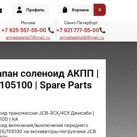
Профиль
Корзина
0
Москва
Санкт-Петербург
+7 925 557-55-00 📞
+7 921 777-55-00📞
armadadetal7@mail.ru
armadadetal8@mail.ru
апан соленоид АКПП |
105100 | Spare Parts
оид трансмиссии JCB-3CX/4CX Джисиби |
100 | КА
оид включения/выключения переднего
25/105100 на экскаваторы-погрузчики JCB