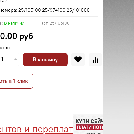
4CX.
номера: 25/105100 25/974100 25/101000
е:
В наличии
арт.
25/105100
0.00 руб
СТВО
В корзину
ить в 1 клик
тов и переплат
Менед