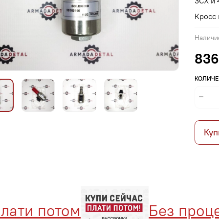
3CX и 
Кросс 
Наличи
836
КОЛИЧЕ
Куп
ати потом
Без процен