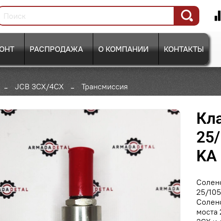
ОНТ
РАСПРОДАЖА
О КОМПАНИИ
КОНТАКТЫ
JCB 3CX/4CX
Трансмиссия
Кл
25/
KA
Солен
25/105
Солен
моста 