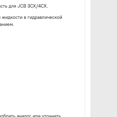
асть для JCB 3CX/4CX.
 жидкости в гидравлической
анием.
обрать аналог или уточнить