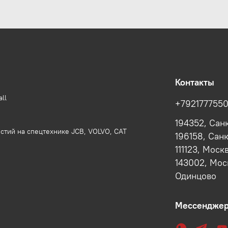
Контакты
ll
+792177755
194352, Сан
стий на спецтехнике JCB, VOLVO, CAT
196158, Сан
111123, Моск
143002, Моск
Одинцово
Мессендже