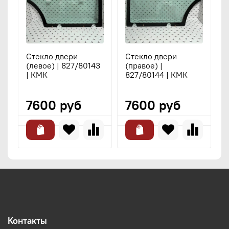
Стекло двери
Стекло двери
С
(левое) | 827/80143
(правое) |
(
| КМК
827/80144 | КМК
|
7600 руб
7600 руб
Контакты