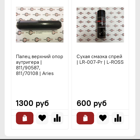
Палец верхний опор
Сухая смазка спрей
аутригера |
| LR-007-Pr | L-ROSS
г
811/90587,
(
811/70108 | Aries
9
9
9
|
1300 руб
600 руб