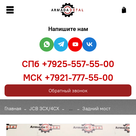
Напишите нам
СПб +7925-557-55-00
МСК +7921-777-55-00
Обратный звонок
Главная
JCB 3CX/4CX
...
Задний мост