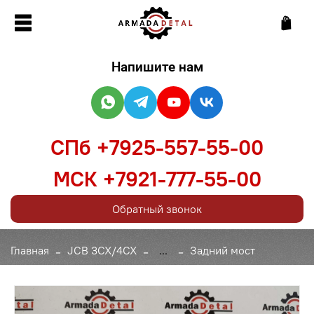
Напишите нам
СПб +7925-557-55-00
МСК +7921-777-55-00
Обратный звонок
Главная
JCB 3CX/4CX
...
Задний мост