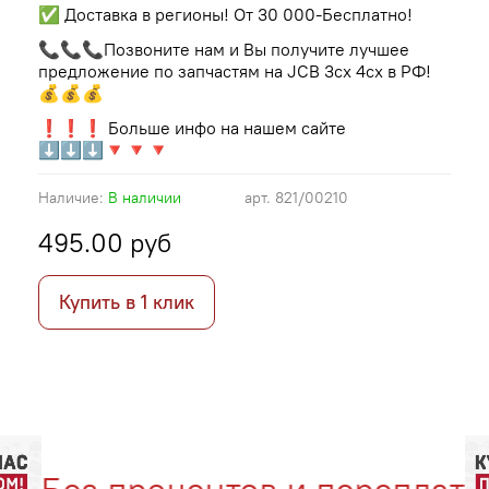
✅ Доставка в регионы! От 30 000-Бесплатно!
📞📞📞Позвоните нам и Вы получите лучшее
предложение по запчастям на JCB 3cx 4cx в РФ!
💰💰💰
❗❗❗ Больше инфо на нашем сайте
⬇⬇⬇🔻🔻🔻
Наличие:
В наличии
арт.
821/00210
495.00 руб
Купить в 1 клик