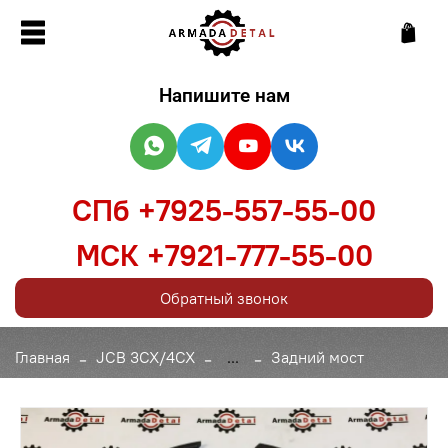
Напишите нам
СПб +7925-557-55-00
МСК +7921-777-55-00
Обратный звонок
Главная
JCB 3CX/4CX
...
Задний мост