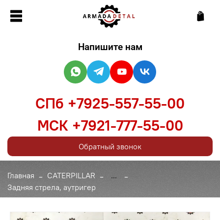
Напишите нам
СПб +7925-557-55-00
МСК +7921-777-55-00
Обратный звонок
Главная
CATERPILLAR
...
Задняя стрела, аутригер