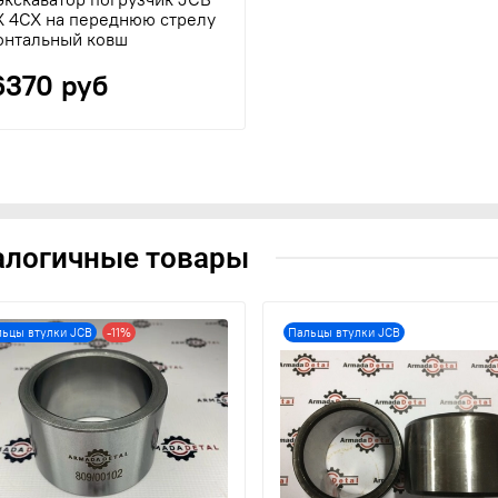
X 4CX на переднюю стрелу
онтальный ковш
6370 руб
алогичные товары
ьцы втулки JCB
-11%
Пальцы втулки JCB