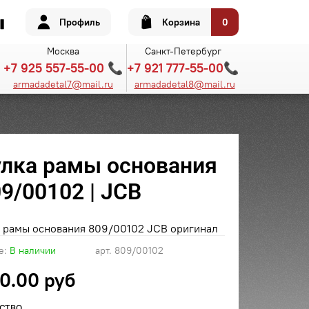
Профиль
Корзина
0
Москва
Санкт-Петербург
+7 925 557-55-00 📞
+7 921 777-55-00📞
armadadetal7@mail.ru
armadadetal8@mail.ru
улка рамы основания
09/00102 | JCB
а рамы основания 809/00102 JCB оригинал
е:
В наличии
арт.
809/00102
0.00 руб
СТВО