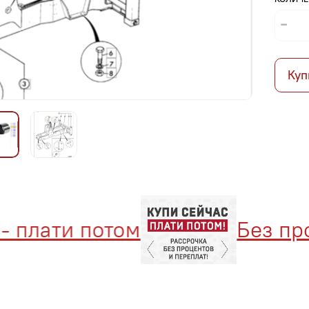
Куп
плати потом
Без проц