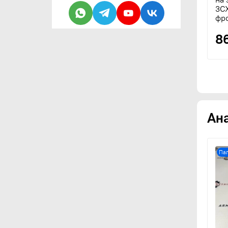
3C
фр
8
Ан
Пал