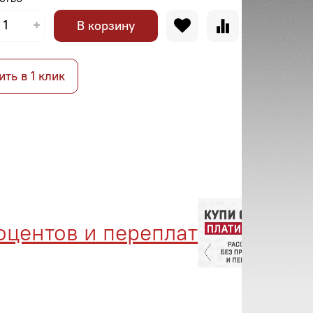
В корзину
ить в 1 клик
ентов и переплат
Мен