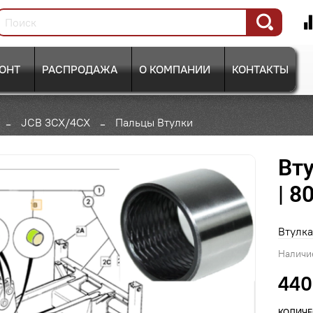
ОНТ
РАСПРОДАЖА
О КОМПАНИИ
КОНТАКТЫ
JCB 3CX/4CX
Пальцы Втулки
Вт
| 8
Втулк
Наличи
440
КОЛИЧЕ