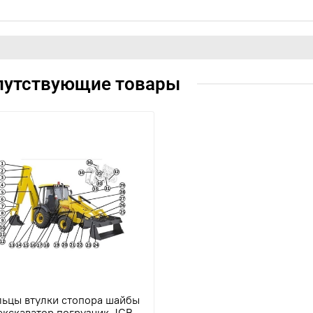
путствующие товары
льцы втулки стопора шайбы
экскаватор погрузчик JCB