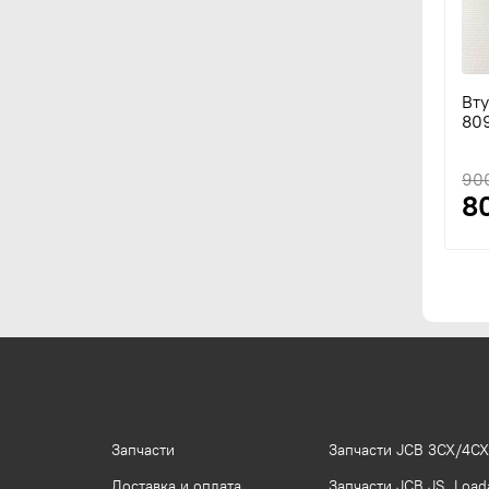
Вту
809
90
8
Запчасти
Запчасти JCB 3CX/4CX
Доставка и оплата
Запчасти JCB JS, Loada