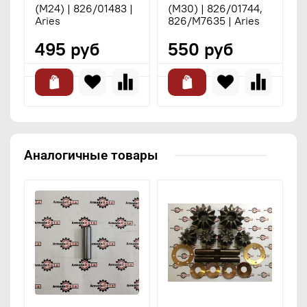
(M24) | 826/01483 |
(М30) | 826/01744,
к
Aries
826/M7635 | Aries
1
495 руб
550 руб
Аналогичные товары