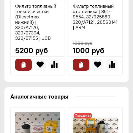
Фильтр топливный
Фильтр топливный
тонкой очистки
отстойника | 361-
(Dieselmax,
9554, 32/925869,
нижний) |
320/A7121, 26560141
320/A7170,
| ARM
320/07394,
320/07155 | JCB
1099 руб
5200 руб
1000 руб
Аналогичные товары
Предзаказ