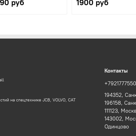
190 руб
1900 руб
Контакты
ll
+792177755
194352, Сан
стий на спецтехнике JCB, VOLVO, CAT
196158, Сан
111123, Моск
143002, Моск
Одинцово