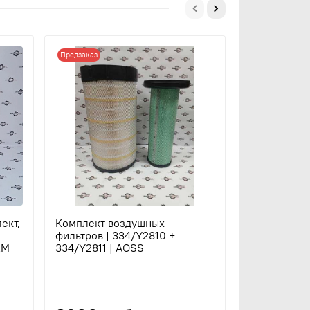
Предзаказ
Предзаказ
ект,
Комплект воздушных
Фильтр воз
фильтров | 334/Y2810 +
(внутренний,
RM
334/Y2811 | AOSS
32/915801 +
A7514S | Bav