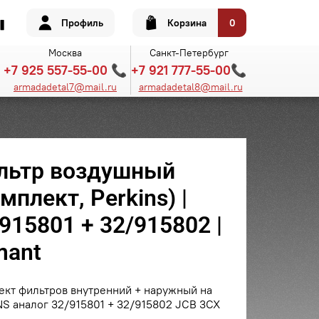
Профиль
Корзина
0
Москва
Санкт-Петербург
+7 925 557-55-00 📞
+7 921 777-55-00📞
armadadetal7@mail.ru
armadadetal8@mail.ru
льтр воздушный
мплект, Perkins) |
915801 + 32/915802 |
mant
ект фильтров внутренний + наружный на
S аналог 32/915801 + 32/915802 JCB 3CX