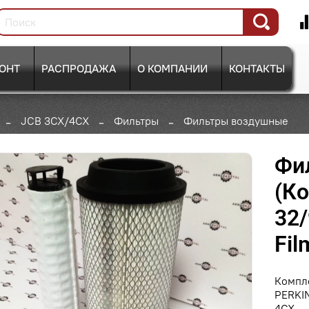
ОНТ
РАСПРОДАЖА
О КОМПАНИИ
КОНТАКТЫ
JCB 3CX/4CX
Фильтры
Фильтры воздушные
Фи
(Ко
32/
Fil
Компл
PERKIN
4CX