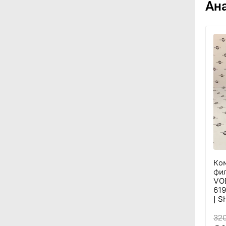
Ан
Ко
фил
VOE
61
| S
32