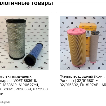
алогичные товары
мплект воздушных
Фильтр воздушный (Компл
ьтров | VOE11883618,
Perkins) | 32/915801 +
11883619, 6190627M1,
32/915802, FK-8197AB | A
90628M1, P828889, P772580
he
00 руб