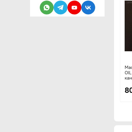
Ма
OI
кан
8