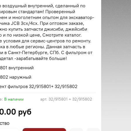
р воздушный внутренний, сделанный по
мировым стандартам! Проверенный
нем и многолетним опытом для экскаватор-
чика JCB 3cx/4cx. При оптовом заказе,
жно купить запчасти джисиби, джейсиби
 и по низкой цене, Смотрите каталог.
 условия для сервис-центров по ремонту.
ка в любые регионы. Данная запчасть в
и в Санкт-Петербурге, СПб. С фильтром от
детал -зарабатывайте больше!
801 внутренний
5802 наружный
ект фильтров 32/915801+ 32/915802
е:
В наличии
арт.
32/915801 + 32/915802
0.00 руб
СТВО