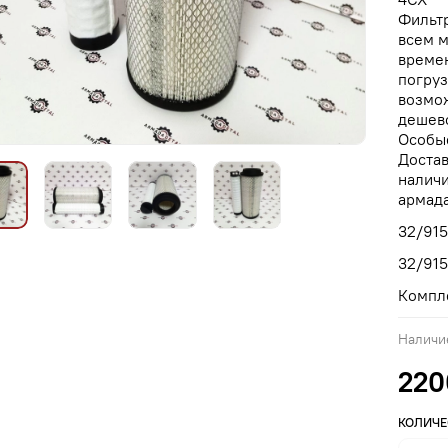
Фильт
всем 
време
погруз
возмо
дешево
Особые
Достав
наличи
армада
32/915
32/91
Компл
Наличи
220
КОЛИЧЕ