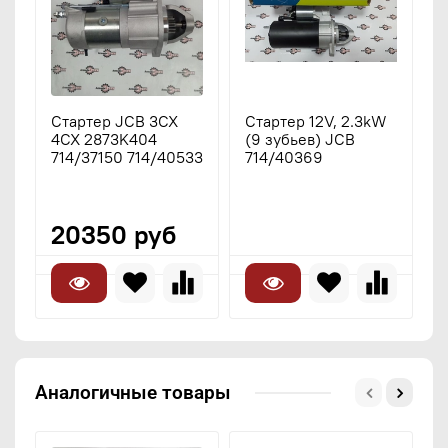
Стартер JCB 3CX
Стартер 12V, 2.3kW
С
4CX 2873K404
(9 зубьев) JCB
3
714/37150 714/40533
714/40369
3
3
3
20350 руб
Аналогичные товары