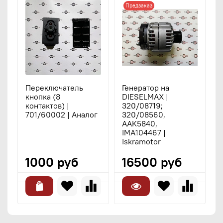
Предзаказ
Переключатель
Генератор на
Г
кнопка (8
DIESELMAX |
D
контактов) |
320/08719;
3
701/60002 | Аналог
320/08560,
1
AAK5840,
IMA104467 |
Iskramotor
1000 руб
16500 руб