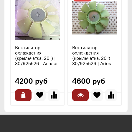
Вентилятор
Вентилятор
В
охлаждения
охлаждения
о
(крыльчатка, 20") |
(крыльчатка, 20") |
(
30/925526 | Аналог
30/925526 | Aries
3
p
4200 руб
4600 руб