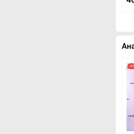
Ан
-1