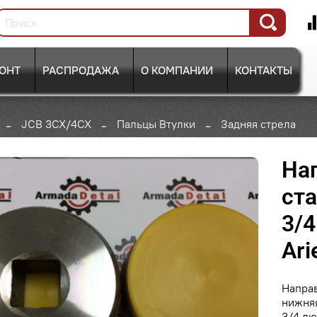
ОНТ
РАСПРОДАЖА
О КОМПАНИИ
КОНТАКТЫ
JCB 3CX/4CX
Пальцы Втулки
Задняя стрела
На
ст
3/4
Ari
Напра
нижняя
3/4 д