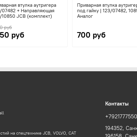
варная втулка аутригера
Приварная втулка аутриге
3/07482 + Направляющая
под гайку | 123/07482, 108
/10850 JCB (комплект)
Аналог
0 руб
450 руб
700 руб
Контакты
ll
+792177755
194352, Сан
стий на спецтехнике JCB, VOLVO, CAT
196158, Сан