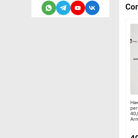
Со
Нак
рег
40/
Arm
4