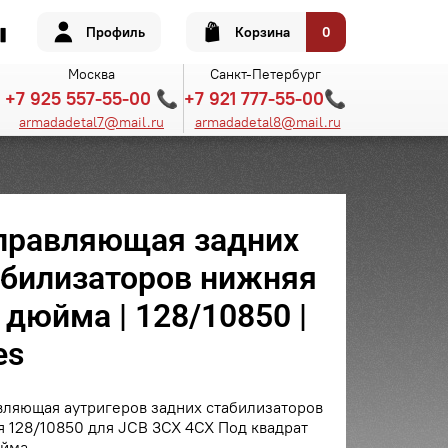
Профиль
Корзина
0
Москва
Санкт-Петербург
+7 925 557-55-00 📞
+7 921 777-55-00📞
armadadetal7@mail.ru
armadadetal8@mail.ru
правляющая задних
абилизаторов нижняя
 дюйма | 128/10850 |
es
вляющая аутригеров задних стабилизаторов
 128/10850 для JCB 3CX 4CX Под квадрат
юйма