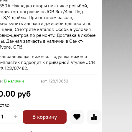
850A Накладка опоры нижняя с резьбой,
скаватор-погрузчика JCB 3cx/4cx. Под
т 3/4 дюйма. При оптовом заказе,
но купить запчасти джисиби дешево и по
 цене, Смотрите каталог. Особые условия
рвис-центров по ремонту. Доставка в любые
ы. Данная запчасть в наличии в Санкт-
урге, СПб.
 направляющая нижняя. Подушка нижняя
-пластик подходит к приварной втулке JCB
CX
123/07482.
е:
В наличии
арт.
128/10850
0.00 руб
СТВО
В корзину