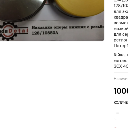
128/10
для эк
квадра
возмож
низкой
для се
регион
Петерб
Гайка,
металл
3CX 4
Наличи
100
КОЛИЧЕ