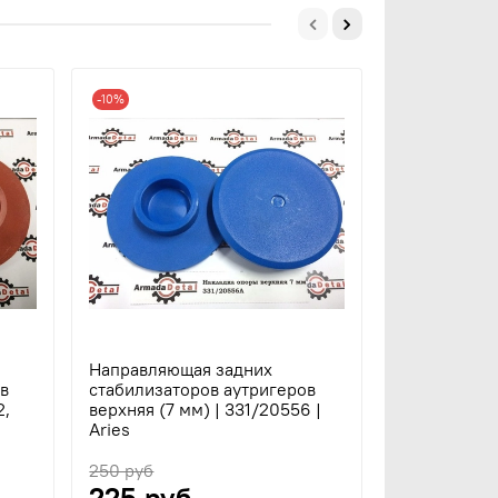
-10%
-10%
Направляющая задних
Направляющ
в
стабилизаторов аутригеров
стабилизато
2,
верхняя (7 мм) | 331/20556 |
верхняя (6 
Aries
12307296 | 
250 руб
250 руб
225 руб
225 ру