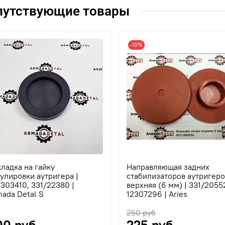
путствующие товары
-10%
ладка на гайку
Направляющая задних
улировки аутригера |
стабилизаторов аутригеро
303410, 331/22380 |
верхняя (6 мм) | 331/2055
ada Detal S
12307296 | Aries
250 руб
00 руб
225 руб