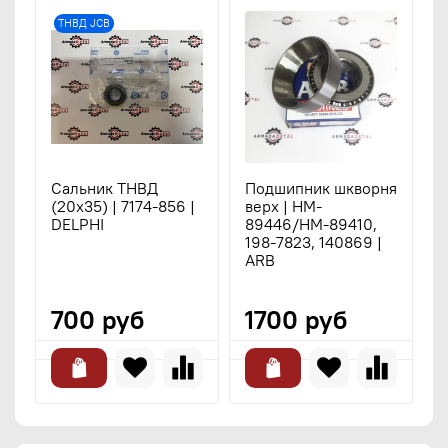
ТНВД JCB
Сальник ТНВД
Подшипник шкворня
(20х35) | 7174-856 |
верх | HM-
х
DELPHI
89446/HM-89410,
п
198-7823, 140869 |
H
ARB
8
700 руб
1700 руб