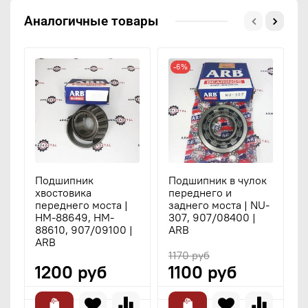
Аналогичные товары
-6%
Подшипник
Подшипник в чулок
хвостовика
переднего и
с
переднего моста |
заднего моста | NU-
9
HM-88649, HM-
307, 907/08400 |
|
88610, 907/09100 |
ARB
ARB
1170 руб
1200 руб
1100 руб