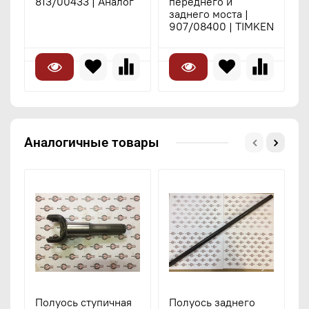
813/00433 | Аналог
переднего и
заднего моста |
907/08400 | TIMKEN
Аналогичные товары
Полуось ступичная
Полуось заднего
П