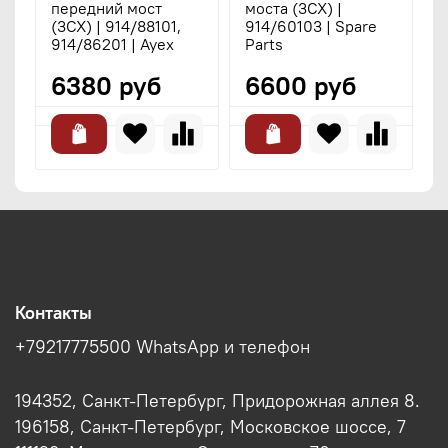
передний мост
моста (3CX) |
з
(3CX) | 914/88101,
914/60103 | Spare
1
914/86201 | Ayex
Parts
S
6380 руб
6600 руб
Контакты
+79217775500 WhatsApp и телефон
194352, Санкт-Петербург, Придорожная аллея 8.
196158, Санкт-Петербург, Московское шоссе, 7