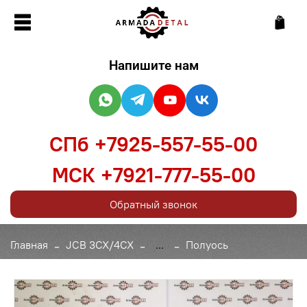
Напишите нам
СПб +7925-557-55-00
МСК +7921-777-55-00
Обратный звонок
Главная
JCB 3CX/4CX
...
Полуось