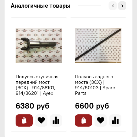
Аналогичные товары
Полуось ступичная
Полуось заднего
П
передний мост
моста (3CX) |
з
(3CX) | 914/88101,
914/60103 | Spare
1
914/86201 | Ayex
Parts
S
6380 руб
6600 руб