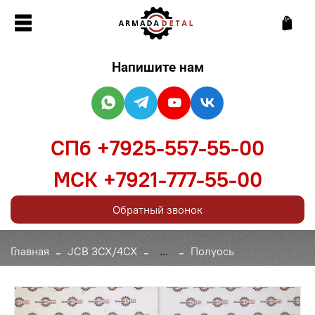
Напишите нам
СПб +7925-557-55-00
МСК +7921-777-55-00
Обратный звонок
Главная
JCB 3CX/4CX
...
Полуось