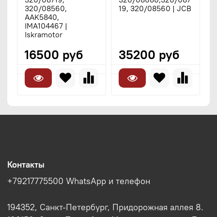
320/08560,
19, 320/08560 | JCB
7
AAK5840,
IMA104467 |
Iskramotor
16500 руб
35200 руб
Контакты
+79217775500 WhatsApp и телефон
194352, Санкт-Петербург, Придорожная аллея 8.