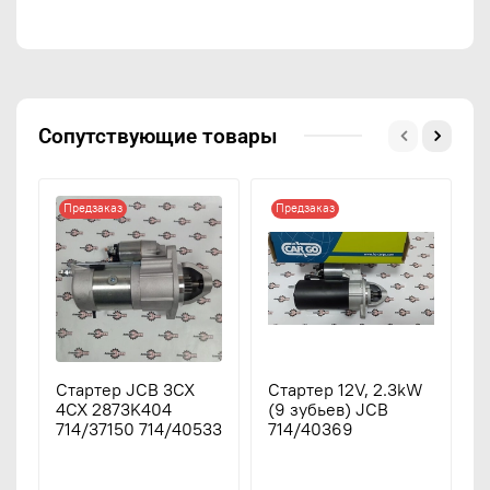
Сопутствующие товары
Предзаказ
Предзаказ
Стартер JCB 3CX
Стартер 12V, 2.3kW
С
4CX 2873K404
(9 зубьев) JCB
3
714/37150 714/40533
714/40369
3
3
3