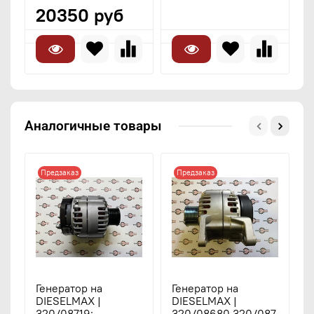
20350 руб
Аналогичные товары
Предзаказ
Предзаказ
Генератор на
Генератор на
Г
DIESELMAX |
DIESELMAX |
P
320/08719;
320/08680,320/087
2