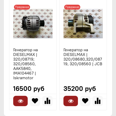
Предзаказ
Предзаказ
Генератор на
Генератор на
Г
DIESELMAX |
DIESELMAX |
P
320/08719;
320/08680,320/087
2
320/08560,
19, 320/08560 | JCB
7
AAK5840,
IMA104467 |
Iskramotor
16500 руб
35200 руб