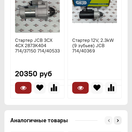
Стартер JCB 3CX
Стартер 12V, 2.3kW
С
4CX 2873K404
(9 зубьев) JCB
3
714/37150 714/40533
714/40369
3
3
3
20350 руб
Аналогичные товары