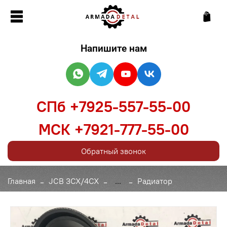
Напишите нам
СПб +7925-557-55-00
МСК +7921-777-55-00
Обратный звонок
Главная
JCB 3CX/4CX
...
Радиатор