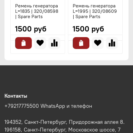
Ремень генератора
Ремень генератора
Р
L=1835 | 320/08598
L=1995 | 320/08609
L
| Spare Parts
| Spare Parts
|
1500 руб
1500 руб
Контакты
+79217775500 WhatsApp и телефон
194352, Санкт-Петербург, Придорожная аллея 8.
196158, Санкт-Петербург, Московское шоссе, 7