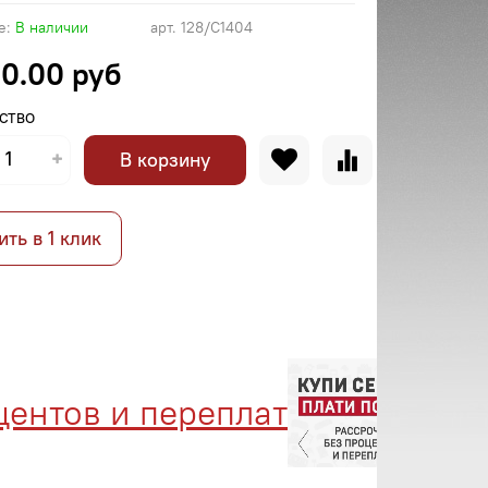
е:
В наличии
арт.
128/C1404
0.00 руб
СТВО
В корзину
ить в 1 клик
нтов и переплат
Мене