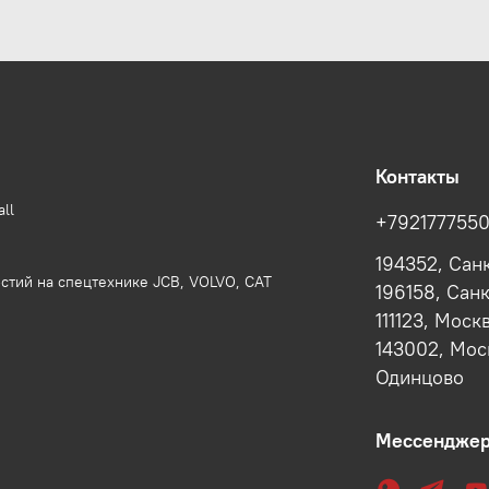
Контакты
ll
+792177755
194352, Сан
стий на спецтехнике JCB, VOLVO, CAT
196158, Сан
111123, Моск
143002, Моск
Одинцово
Мессендже