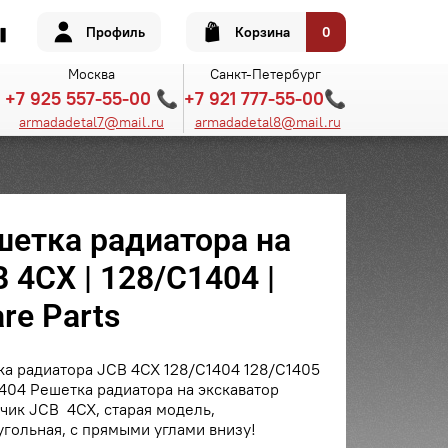
Профиль
Корзина
0
Москва
Санкт-Петербург
+7 925 557-55-00 📞
+7 921 777-55-00📞
armadadetal7@mail.ru
armadadetal8@mail.ru
шетка радиатора на
 4CX | 128/C1404 |
re Parts
а радиатора JCB 4CX 128/C1404 128/C1405
404 Решетка радиатора на экскаватор
чик JCB 4CX, старая модель,
гольная, с прямыми углами внизу!