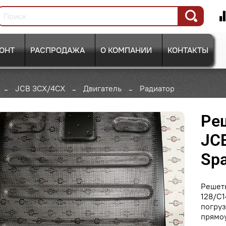
ОНТ
РАСПРОДАЖА
О КОМПАНИИ
КОНТАКТЫ
JCB 3CX/4CX
Двигатель
Радиатор
Ре
JCB
Spa
Решетк
128/C1
погруз
прямоу