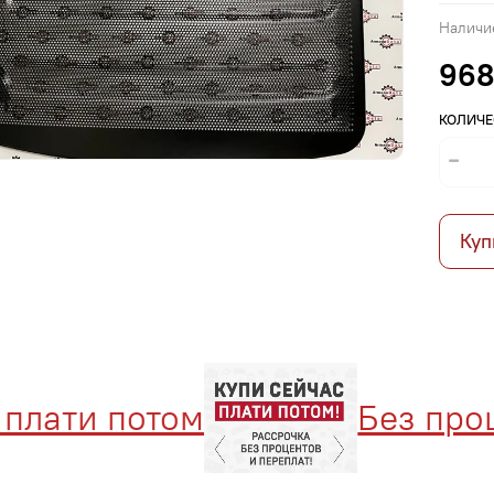
Наличи
968
КОЛИЧЕ
Куп
лати потом
Без проце