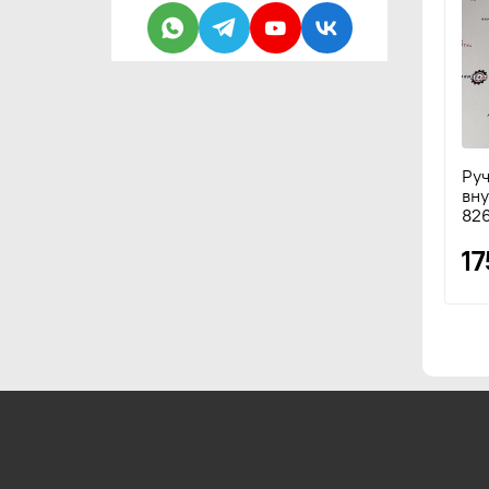
Руч
вну
826
1