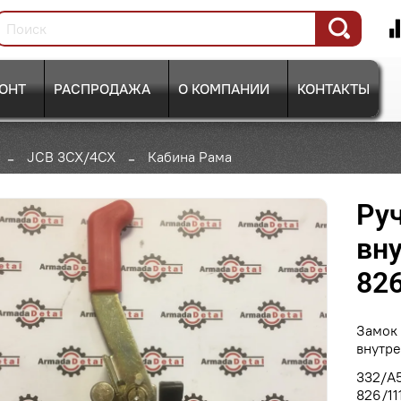
ОНТ
РАСПРОДАЖА
О КОМПАНИИ
КОНТАКТЫ
JCB 3CX/4CX
Кабина Рама
Ру
вну
826
Замок 
внутре
332/A
826/11