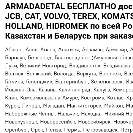
ARMADADETAL БЕСПЛАТНО дост
JCB, CAT, VOLVO, TEREX, KOMATS
HOLLAND, HIDROMEK по всей Рос
Казахстан и Беларусь при заказе
Абакан, Азов, Анапа, Апатиты, Арзамас, Армавир, 
Барнаул, Белгород, Благовещенск (Амурская област
Луки, Великий Новгород, Владивосток, Владикавказ
Волжск, Волжский, Вологда, Воркута, Воронеж, Все
Гатчина, Геленджик, Екатеринбург, Зеленогорск, Ив
Йошкар-Ола, Казань, Калининград, Калуга, Кемеров
Клин, Комсомольск-на-Амуре, Кострома, Котлас, Кр
Курск, Липецк, Магадан, Магнитогорск, Майкоп, М
Набережные Челны, Нальчик, Находка, Нижний Нов
Новокузнецк, Новороссийск, Новосибирск, Новочер
Оренбург, Орск, Пенза, Пермь, Петрозаводск, Пет