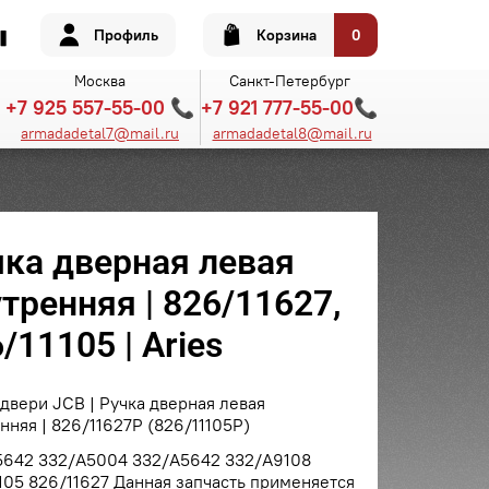
Профиль
Корзина
0
Москва
Санкт-Петербург
+7 925 557-55-00 📞
+7 921 777-55-00📞
armadadetal7@mail.ru
armadadetal8@mail.ru
чка дверная левая
тренняя | 826/11627,
/11105 | Aries
двери JCB | Ручка дверная левая
нняя | 826/11627P (826/11105P)
5642 332/A5004 332/A5642 332/A9108
105 826/11627
Данная запчасть применяется