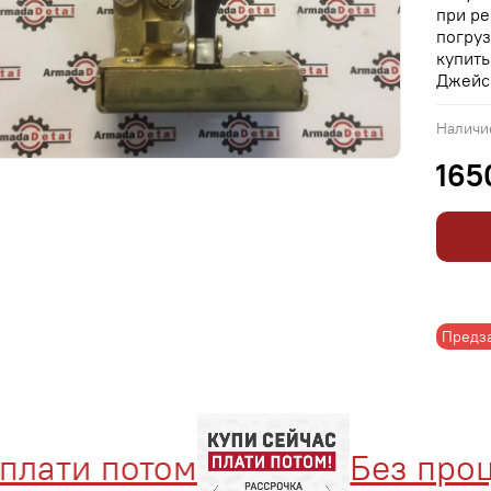
при ре
погруз
купить
Джейси
Наличи
165
Предз
лати потом
Без процен