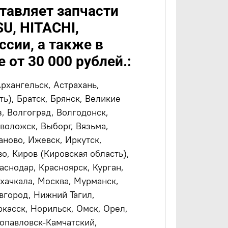
авляет запчасти
U, HITACHI,
сии, а также в
 от 30 000 рублей.:
Архангельск, Астрахань,
ь), Братск, Брянск, Великие
, Волгоград, Волгодонск,
воложск, Выборг, Вязьма,
аново, Ижевск, Иркутск,
о, Киров (Кировская область),
аснодар, Красноярск, Курган,
ахачкала, Москва, Мурманск,
город, Нижний Тагил,
касск, Норильск, Омск, Орел,
ропавловск-Камчатский,