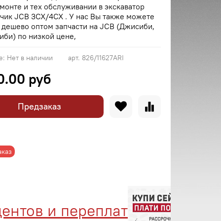
монте и тех обслуживании в экскаватор
чик JCB 3CX/4CX . У нас Вы также можете
 дешево оптом запчасти на JCB (Джисиби,
би) по низкой цене,
е:
Нет в наличии
арт.
826/11627ARI
0.00 руб
Предзаказ
аказ
тов и переплат
Менед