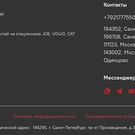
Контакты
ll
+792177755
194352, Сан
стий на спецтехнике JCB, VOLVO, CAT
196158, Сан
111123, Моск
143002, Моск
Одинцово
Мессендже
25 г.
Политика конфиденциальности
Пользовательское сог
адрес: 194295, г. Санкт-Петербург, пр-кт Просвещения, д.33, 