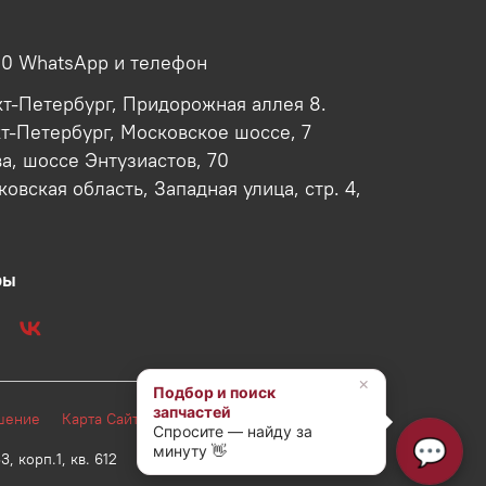
00 WhatsApp и телефон
кт-Петербург, Придорожная аллея 8.
кт-Петербург, Московское шоссе, 7
ва, шоссе Энтузиастов, 70
овская область, Западная улица, стр. 4,
ры
×
Подбор и поиск
запчастей
лашение
Карта Сайта
Спросите — найду за
💬
минуту 👋
корп.1, кв. 612