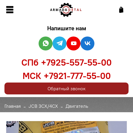
Напишите нам
СПб +7925-557-55-00
МСК +7921-777-55-00
Обратный звонок
Главная
JCB 3CX/4CX
Двигатель