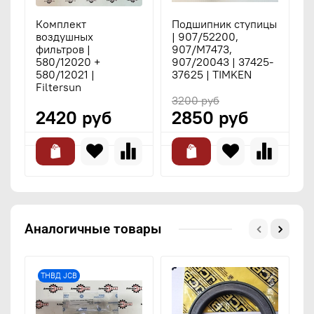
Комплект
Подшипник ступицы
М
воздушных
| 907/52200,
J
фильтров |
907/M7473,
1
580/12020 +
907/20043 | 37425-
к
580/12021 |
37625 | TIMKEN
Filtersun
3200 руб
2420 руб
2850 руб
Аналогичные товары
ТНВД JCB