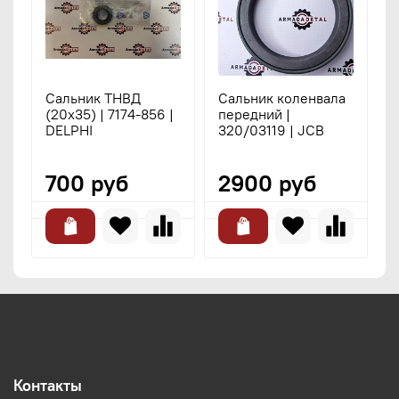
Сальник ТНВД
Сальник коленвала
С
(20х35) | 7174-856 |
передний |
9
DELPHI
320/03119 | JCB
700 руб
2900 руб
Контакты