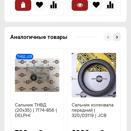
Аналогичные товары
ТНВД JCB
Сальник ТНВД
Сальник коленвала
С
(20х35) | 7174-856 |
передний |
9
DELPHI
320/03119 | JCB