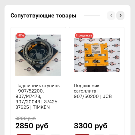
Сопутствующие товары
-11%
Предзаказ
Подшипник ступицы
Подшипник
П
| 907/52200,
сателлита |
д
907/M7473,
907/50200 | JCB
9
907/20043 | 37425-
|
37625 | TIMKEN
3200 руб
2850 руб
3300 руб