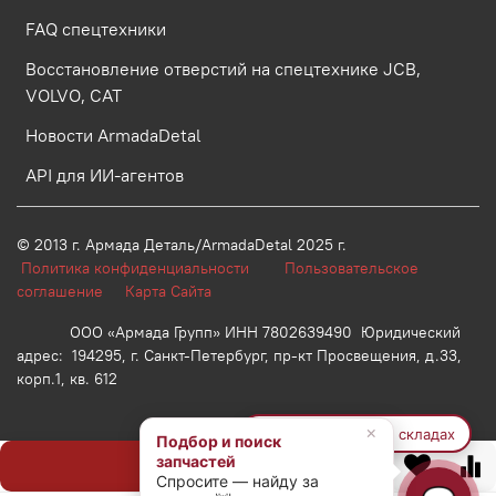
FAQ спецтехники
Восстановление отверстий на спецтехнике JCB,
VOLVO, CAT
Новости ArmadaDetal
API для ИИ-агентов
© 2013 г.
Армада Деталь/ArmadaDetal 2025 г.
Политика конфиденциальности
Пользовательское
соглашение
Карта Сайта
ООО «Армада Групп» ИНН 7802639490 Юридический
адрес: 194295, г. Санкт-Петербург, пр-кт Просвещения, д.33,
корп.1, кв. 612
×
🔍 Найти на других складах
Подбор и поиск
запчастей
Предзаказ
Спросите — найду за