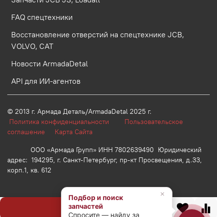
FAQ спецтехники
Восстановление отверстий на спецтехнике JCB,
VOLVO, CAT
Новости ArmadaDetal
API для ИИ-агентов
© 2013 г.
Армада Деталь/ArmadaDetal 2025 г.
Политика конфиденциальности
Пользовательское
соглашение
Карта Сайта
ООО «Армада Групп» ИНН 7802639490 Юридический
адрес: 194295, г. Санкт-Петербург, пр-кт Просвещения, д.33,
корп.1, кв. 612
×
Подбор и поиск
запчастей
Предзаказ
Спросите — найду за