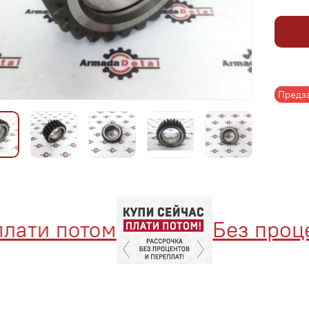
Предз
ти потом
Без процент