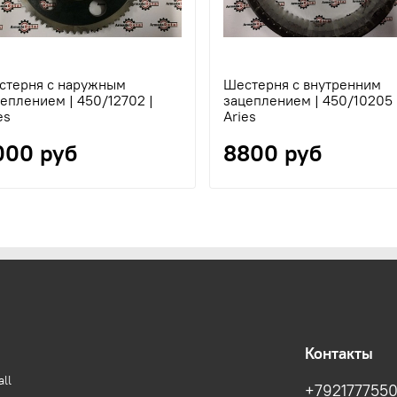
стерня с наружным
Шестерня с внутренним
еплением | 450/12702 |
зацеплением | 450/10205 
es
Aries
000 руб
8800 руб
Контакты
ll
+792177755