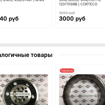
12017098B | CORTECO
3200 руб
540 руб
3000 руб
алогичные товары
Предзаказ