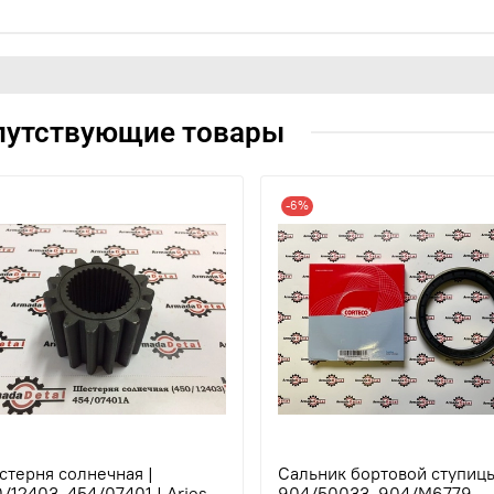
путствующие товары
-6%
терня солнечная |
Сальник бортовой ступицы
/12403, 454/07401 | Aries
904/50033, 904/M6779,