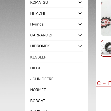
KOMATSU
HITACHI
Hyundai
CARRARO ZF
HIDROMEK
KESSLER
DIECI
JOHN DEERE
Купи сейчас - пла
NORMET
BOBCAT