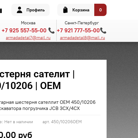
Профиль
Корзина
0
Москва
Санкт-Петербург
+7 925 557-55-00 📞
+7 921 777-55-00📞
armadadetal7@mail.ru
armadadetal8@mail.ru
терня сателит |
0/10206 | OEM
тарная шестерня сателлит OEM 450/10206
скаватора погрузчика JCB 3CX/4CX
е:
Нет в наличии
арт.
450/10206OEM
0.00 руб