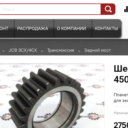
ОНТ
РАСПРОДАЖА
О КОМПАНИИ
КОНТАКТЫ
JCB 3CX/4CX
Трансмиссия
Задний мост
Шес
45
Плане
для эк
Наличи
275