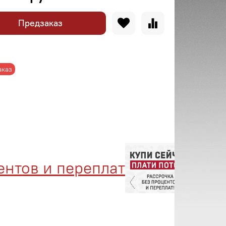
Предзаказ
аказ
ов и переплат
Менедж