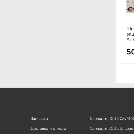
Ше
зац
Ari
5
Запчасти
Запчасти JCB 3CX/4CX
Доставка и оплата
Запчасти JCB JS, Loada