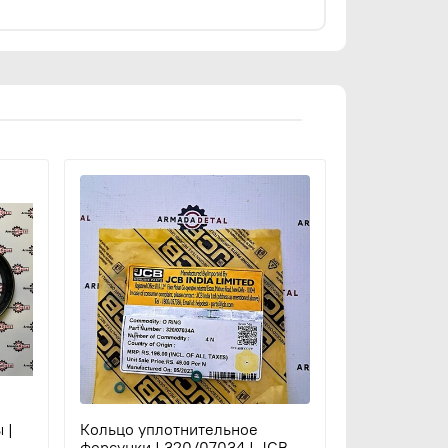
 |
Кольцо уплотнительное
форсунки | 320/07034 | JCB