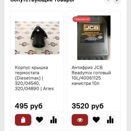
Предзаказ
Корпус крышка
Антифриз JCB
Т
термостата
Readymix готовый
(
(Dieselmax) |
10L/40061125
3
320/04540,
канистра 10л
3
320/04890 | Aries
3
3
495 руб
3520 руб