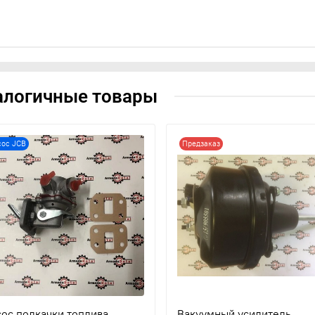
алогичные товары
сос JCB
Предзаказ
ос подкачки топлива
Вакуумный усилитель