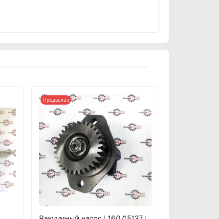
Предзаказ
Вакуумный насос | 160/15137 |