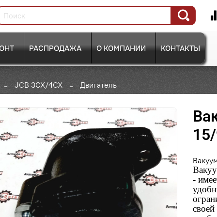
ОНТ
РАСПРОДАЖА
О КОМПАНИИ
КОНТАКТЫ
JCB 3CX/4CX
Двигатель
Ва
15/
Вакуу
Вакуу
-
имее
удобн
огран
своей