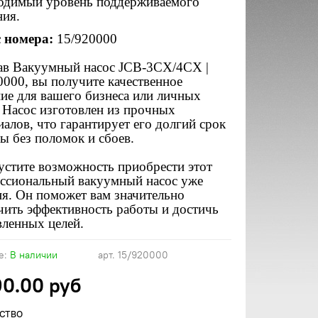
одимый уровень поддерживаемого
ния.
с номера:
15/920000
в Вакуумный насос JCB-3CX/4CX |
0000, вы получите качественное
ие для вашего бизнеса или личных
 Насос изготовлен из прочных
иалов, что гарантирует его долгий срок
ы без поломок и сбоев.
устите возможность приобрести этот
ссиональный вакуумный насос уже
ня. Он поможет вам значительно
чить эффективность работы и достичь
вленных целей.
е:
В наличии
арт.
15/920000
90.00 руб
СТВО