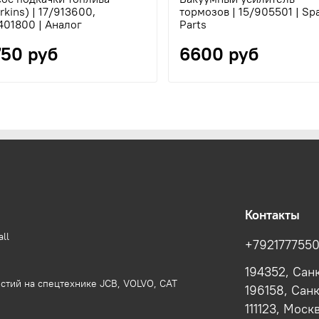
rkins) | 17/913600,
тормозов | 15/905501 | Sp
401800 | Аналог
Parts
750 руб
6600 руб
Контакты
ll
+792177755
194352, Сан
стий на спецтехнике JCB, VOLVO, CAT
196158, Сан
111123, Моск