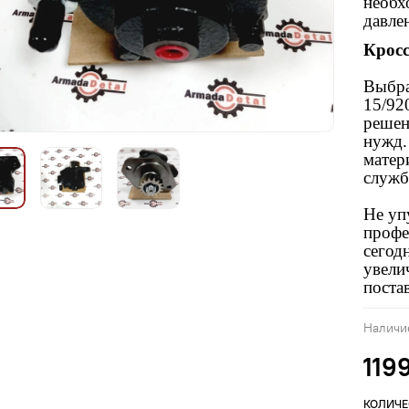
необх
давле
Крос
Выбра
15/92
решен
нужд.
матер
служб
Не уп
профе
сегод
увели
поста
Наличи
119
КОЛИЧЕ