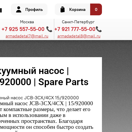
Профиль
Корзина
0
Москва
Санкт-Петербург
+7 925 557-55-00 📞
+7 921 777-55-00📞
armadadetal7@mail.ru
armadadetal8@mail.ru
куумный насос |
920000 | Spare Parts
мный насос JCB-3CX/4CX 15/920000
мный насос JCB-3CX/4CX | 15/920000
т компактные размеры, что делает его
ым в использовании даже в
иченных пространствах. Благодаря
 мощности он способен быстро создать