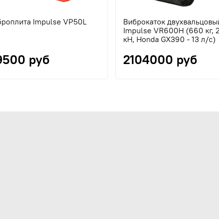
броплита Impulse VP50L
Виброкаток двухвальцовы
Impulse VR600H (660 кг, 
кН, Honda GX390 - 13 л/с)
9500 руб
2104000 руб