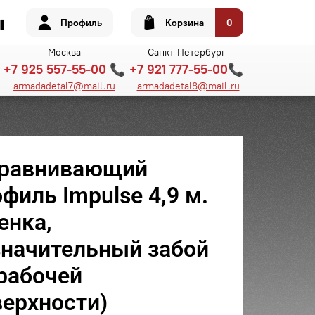
Профиль
Корзина
0
Москва
Санкт-Петербург
+7 925 557-55-00 📞
+7 921 777-55-00📞
armadadetal7@mail.ru
armadadetal8@mail.ru
равнивающий
филь Impulse 4,9 м.
енка,
значительный забой
 рабочей
верхности)