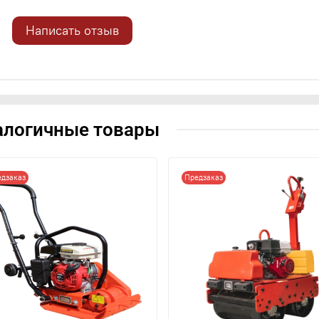
Написать отзыв
алогичные товары
дзаказ
Предзаказ