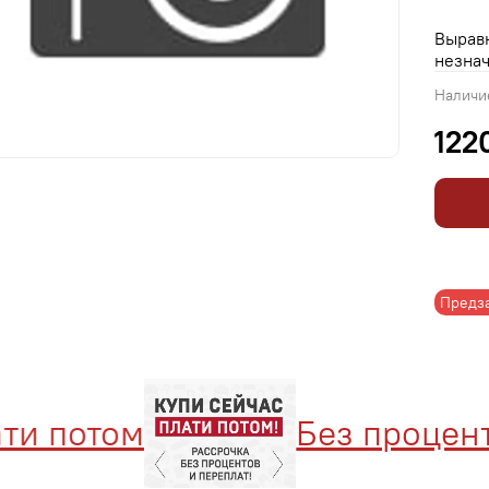
Выравн
незнач
Наличи
122
Предз
и потом
Без проценто