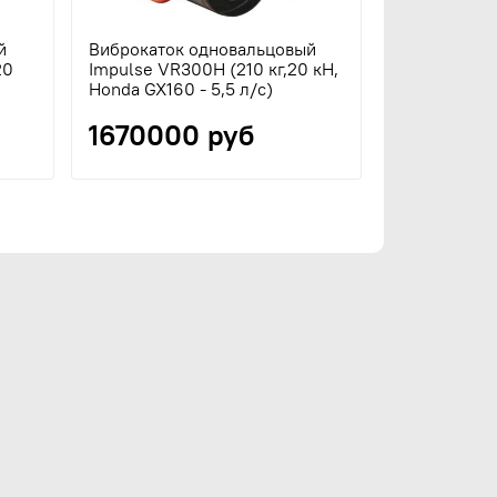
й
Виброкаток одновальцовый
Виброкаток
20
Impulse VR300H (210 кг,20 кН,
Impulse VR
Honda GX160 - 5,5 л/с)
1670000 руб
210400