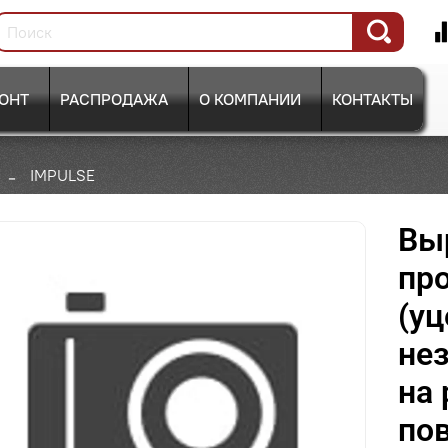
ОНТ
РАСПРОДАЖА
О КОМПАНИИ
КОНТАКТЫ
IMPULSE
Вы
про
(уц
не
на
по