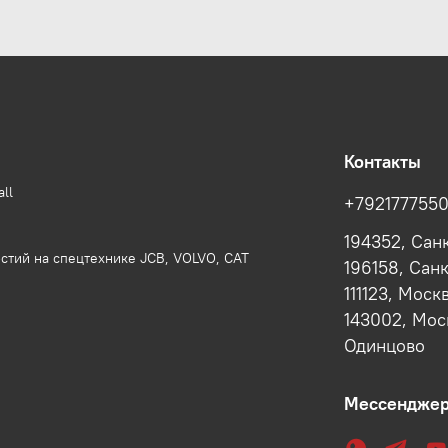
Контакты
ll
+792177755
194352, Сан
стий на спецтехнике JCB, VOLVO, CAT
196158, Сан
111123, Моск
143002, Моск
Одинцово
Мессендже