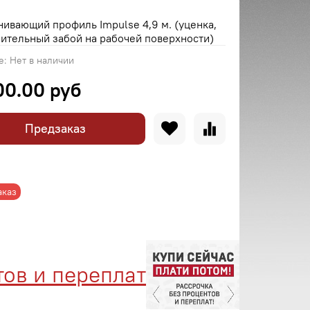
ивающий профиль Impulse 4,9 м. (уценка,
ительный забой на рабочей поверхности)
е:
Нет в наличии
00.00 руб
Предзаказ
аказ
в и переплат
Менедже