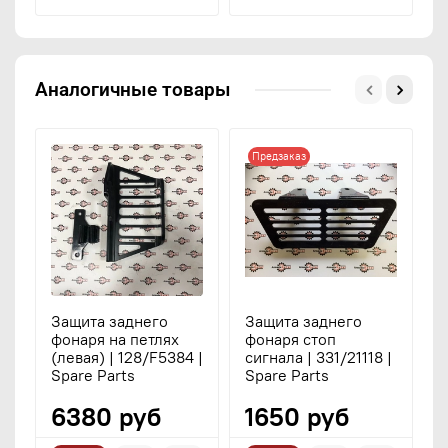
Аналогичные товары
Предзаказ
Защита заднего
Защита заднего
З
фонаря на петлях
фонаря стоп
ф
(левая) | 128/F5384 |
сигнала | 331/21118 |
(
Spare Parts
Spare Parts
|
6380 руб
1650 руб