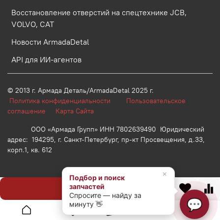
Восстановление отверстий на спецтехнике JCB,
VOLVO, CAT
Новости ArmadaDetal
API для ИИ-агентов
© 2013 г.
Армада Деталь/ArmadaDetal 2025 г.
Политика конфиденциальности
Пользовательское
соглашение
Карта Сайта
ООО «Армада Групп» ИНН 7802639490 Юридический
адрес: 194295, г. Санкт-Петербург, пр-кт Просвещения, д.33,
корп.1, кв. 612
×
Подбор и поиск
запчастей
Предзаказ
Спросите — найду за
💬
минуту 👋