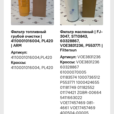
Фильтр топливный
Фильтр масляный | FJ-
грубой очистки |
3047, ST10843,
4110001016004, PL420
60328867,
| ARM
VOE3831236, P553771 |
Filtersun
Артикул:
Артикул:
VOE3831236
4110001016004,PL420
Кроссы:
VOE3831236
Кроссы:
60328867
4110001016004, PL420
61000070005
01183574 1000736512
P553771 1000424655
01181749 01182552
01174421 ZGBR-00664
5411663022
VOE17457469 081-
4661 VOE17457469
400504-00005