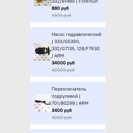
332/B1489 | Filtersun
880 руб
1000 руб
Насос гидравлический
| 333/G5390,
332/G7135, 128/F7630
| ARM
34000 руб
42000 руб
Переключатель
подрулевой |
701/80298 | ARM
3400 руб
4200 руб