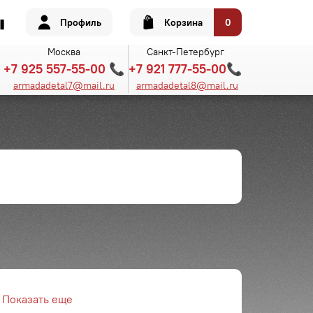
Профиль
Корзина
0
Москва
Санкт-Петербург
+7 925 557-55-00 📞
+7 921 777-55-00📞
armadadetal7@mail.ru
armadadetal8@mail.ru
Показать еще