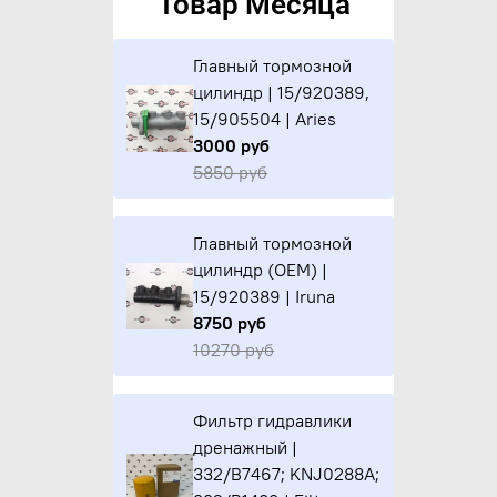
Товар Месяца
Главный тормозной
цилиндр | 15/920389,
15/905504 | Aries
3000 руб
5850 руб
Главный тормозной
цилиндр (OEM) |
15/920389 | Iruna
8750 руб
10270 руб
Фильтр гидравлики
дренажный |
332/B7467; KNJ0288A;