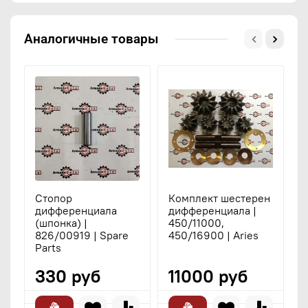
Аналогичные товары
Стопор
Комплект шестерен
дифференциала
дифференциала |
з
(шпонка) |
450/11000,
с
826/00919 | Spare
450/16900 | Aries
A
Parts
330 руб
11000 руб