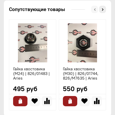
Сопутствующие товары
Гайка хвостовика
Гайка хвостовика
Б
(M24) | 826/01483 |
(М30) | 826/01744,
к
Aries
826/M7635 | Aries
1
495 руб
550 руб