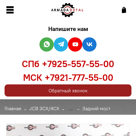
Напишите нам
СПб +7925-557-55-00
МСК +7921-777-55-00
Обратный звонок
Главная
JCB 3CX/4CX
...
Задний мост