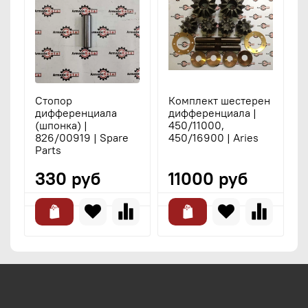
Стопор
Комплект шестерен
дифференциала
дифференциала |
з
(шпонка) |
450/11000,
с
826/00919 | Spare
450/16900 | Aries
A
Parts
330 руб
11000 руб