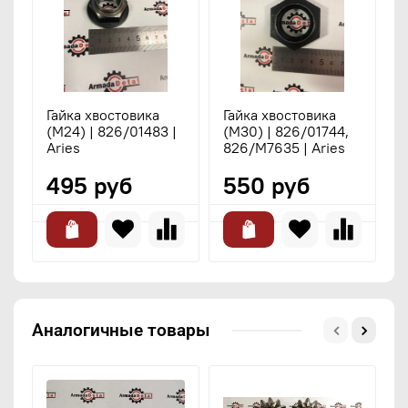
Гайка хвостовика
Гайка хвостовика
Б
(M24) | 826/01483 |
(М30) | 826/01744,
к
Aries
826/M7635 | Aries
1
495 руб
550 руб
Аналогичные товары