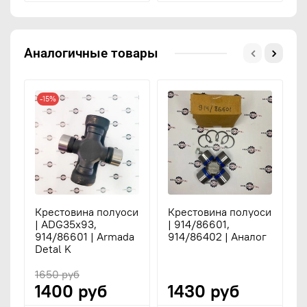
Аналогичные товары
-15%
Крестовина полуоси
Крестовина полуоси
К
| ADG35x93,
| 914/86601,
п
914/86601 | Armada
914/86402 | Аналог
1
Detal K
9
1650 руб
1400 руб
1430 руб