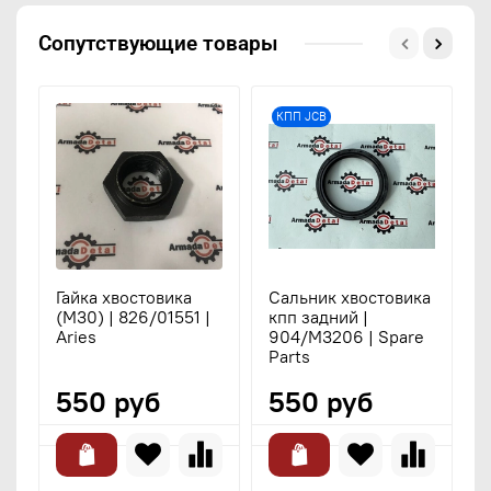
Сопутствующие товары
КПП JCB
Гайка хвостовика
Сальник хвостовика
С
(М30) | 826/01551 |
кпп задний |
к
Aries
904/M3206 | Spare
э
Parts
3
550 руб
550 руб