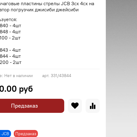
чаговые пластины стрелы JCB 3cx 4cx на
ватор погрузчик джисиби джейсиби
зуется:
840 - 4шт
848 - 4шт
100 - 2шт
843 - 4шт
844 - 4шт
200 - 2шт
е:
Нет в наличии
арт.
331/43844
0.00 руб
Предзаказ
а JCB
Предзаказ