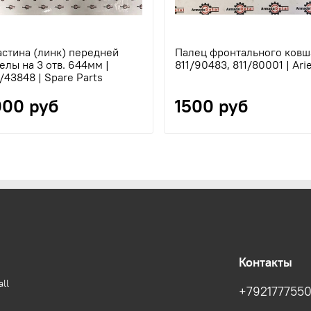
стина (линк) передней
Палец фронтального ковша
елы на 3 отв. 644мм |
811/90483, 811/80001 | Ari
/43848 | Spare Parts
000 руб
1500 руб
Контакты
ll
+792177755