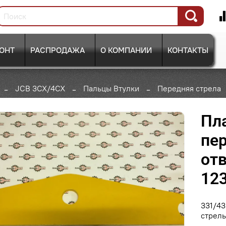
ОНТ
РАСПРОДАЖА
О КОМПАНИИ
КОНТАКТЫ
JCB 3CX/4CX
Пальцы Втулки
Передняя стрела
Пла
пе
отв
123
331/43
стрел