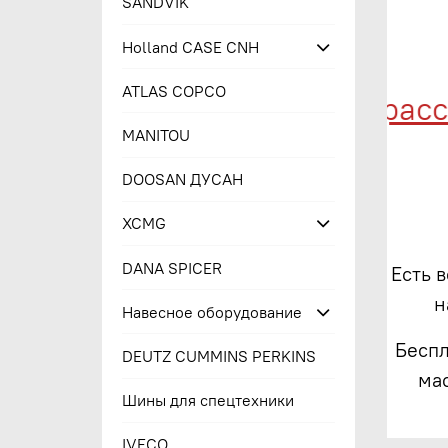
SANDVIK
Holland CASE CNH
ATLAS COPCO
Менеджер оформит рассроч
MANITOU
DOOSAN ДУСАН
XCMG
DANA SPICER
Есть 
н
Навесное оборудование
Беспл
DEUTZ CUMMINS PERKINS
ма
Шины для спецтехники
IVECO