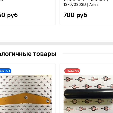
1370/0303D | Aries
50 руб
700 руб
алогичные товары
ела JCB
Предзаказ