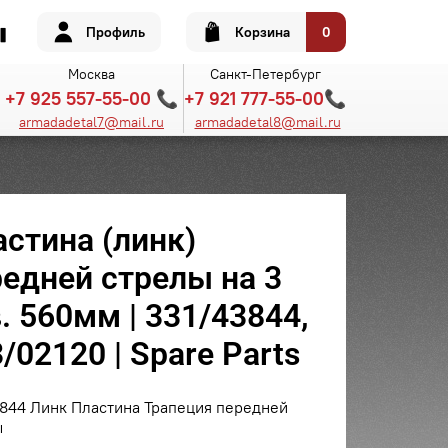
Профиль
Корзина
0
Москва
Санкт-Петербург
+7 925 557-55-00 📞
+7 921 777-55-00📞
armadadetal7@mail.ru
armadadetal8@mail.ru
стина (линк)
редней стрелы на 3
. 560мм | 331/43844,
/02120 | Spare Parts
844 Линк Пластина Трапеция передней
ы