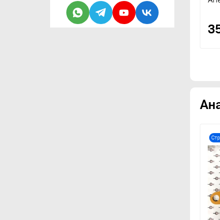
3
Ан
Стр