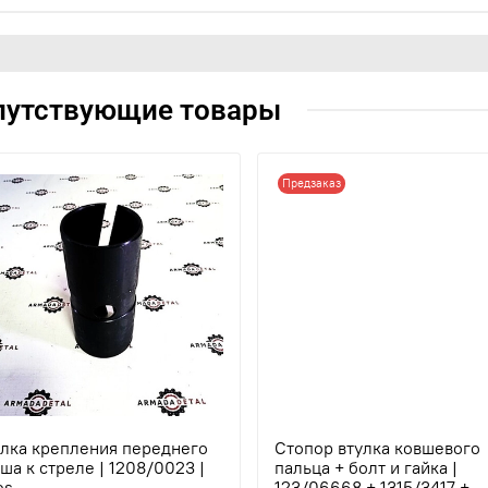
путствующие товары
Предзаказ
улка крепления переднего
Стопор втулка ковшевого
ша к стреле | 1208/0023 |
пальца + болт и гайка |
es
123/06668 + 1315/3417 +