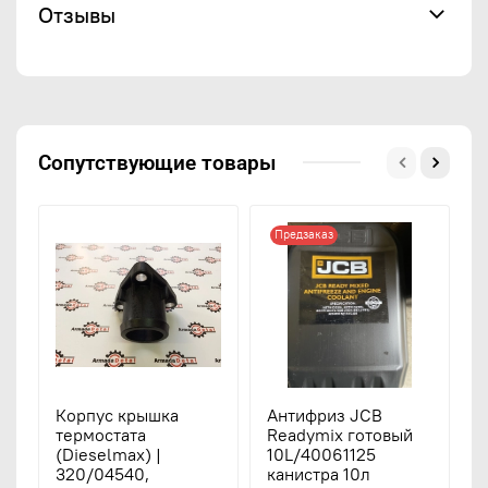
Отзывы
Сопутствующие товары
Предзаказ
Корпус крышка
Антифриз JCB
Т
термостата
Readymix готовый
(
(Dieselmax) |
10L/40061125
3
320/04540,
канистра 10л
3