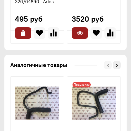
320/04890 | Aries
3
3
495 руб
3520 руб
Аналогичные товары
Предзаказ