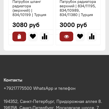
Патрубок шланг
Патрубок радиатора
П
радиатора
верхний | 834/11195,
р
(верхний) |
834/10989,
|
834/10199 | Турция
834/11380 | Турция
P
3080 руб
3000 руб
Контакты
+79217775500 WhatsApp и телефон
194352, Санкт-Петербург, Придорожная аллея 8.
196158, Санкт-Петербург, Московское шоссе, 7