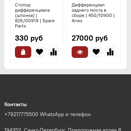
Стопор
Дифференциал
дифференциала
заднего моста в
(шпонка) |
сборе | 450/10900 |
826/00919 | Spare
Aries
Parts
330 руб
27000 руб
Контакты
+79217775500 WhatsApp и телефон
194352, Санкт-Петербург, Придорожная аллея 8.