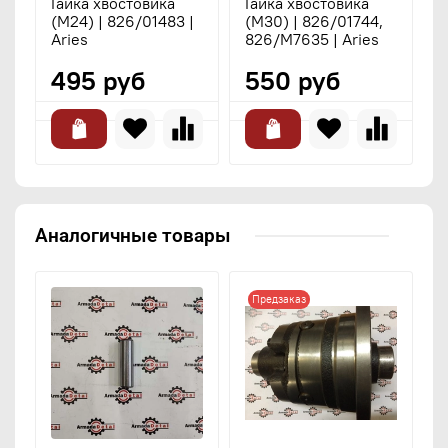
Гайка хвостовика
Гайка хвостовика
Б
(M24) | 826/01483 |
(М30) | 826/01744,
к
Aries
826/M7635 | Aries
1
495 руб
550 руб
Аналогичные товары
Предзаказ